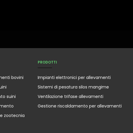
PRODOTTI
menti bovini
Impianti elettronici per allevamenti
uini
Sistemi di pesatura silos mangime
to suini
Ventilazione trifase allevamenti
amento
Gestione riscaldamento per allevamenti
he zootecnia