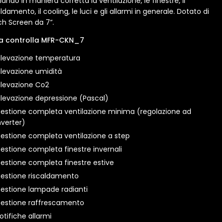
lando in maniera corretta la ventilazione, le finestre, il
ldamento, il cooling, le luci e gli allarmi in generale. Dotato di
h Screen da 7”.
a controlla MFR-CKN_7
ilevazione temperatura
ilevazione umidità
ilevazione Co2
ilevazione depressione (Pascal)
estione completa ventilazione minima (regolazione ad
nverter)
estione completa ventilazione a step
estione completa finestre invernali
estione completa finestre estive
estione riscaldamento
estione lampade radianti
estione raffrescamento
otifiche allarmi