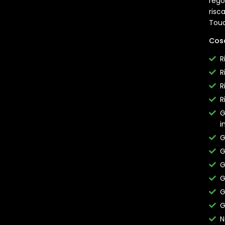
rego
risca
Touc
Cos
R
R
R
R
G
i
G
G
G
G
G
G
N