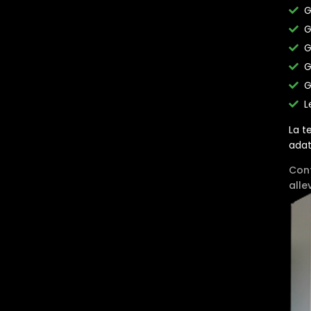
G
G
G
G
G
L
La t
adat
Cont
all