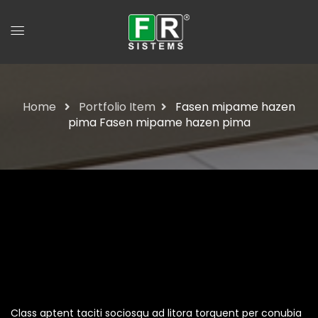
Home
Portfolio Item
Fasen mipame hazen
pima
Fasen mipame hazen pima
Fasen Mipame Hazen
Pima
Class aptent taciti sociosqu ad litora torquent per conubia