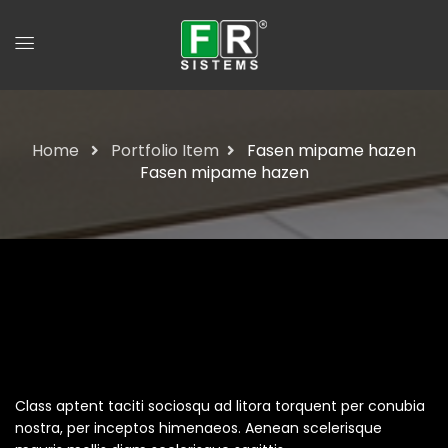
Home
Portfolio Item
Fasen mipame hazen
Fasen mipame hazen
Fasen Mipame Hazen
Class aptent taciti sociosqu ad litora torquent per conubia
nostra, per inceptos himenaeos. Aenean scelerisque