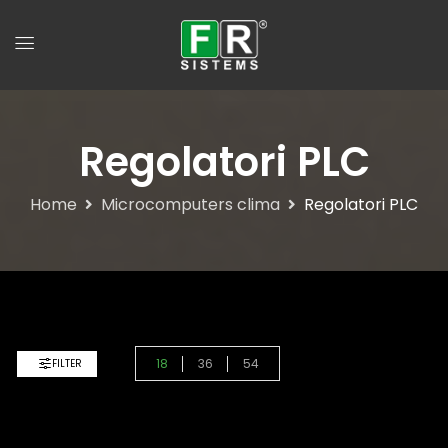
Regolatori PLC
Home
Microcomputers clima
Regolatori PLC
18
36
54
FILTER
Default Sorting