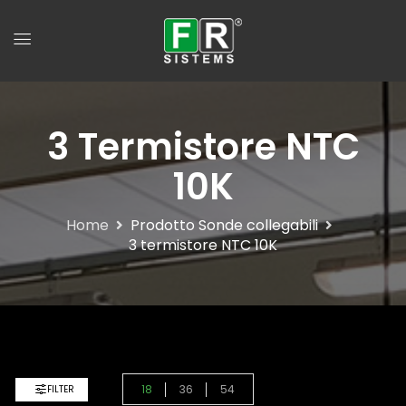
3 Termistore NTC
10K
Home
Prodotto Sonde collegabili
3 termistore NTC 10K
18
36
54
FILTER
Default Sorting