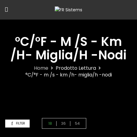
°C/°F - M /s - Km
/h- Miglia/h -nodi
Home
Prodotto Lettura
°C/°F - m /s - km /h- miglia/h -nodi
18
36
54
FILTER
Default Sorting