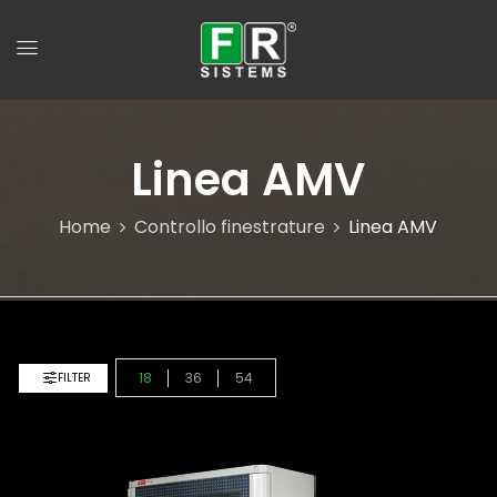
Linea AMV
Home
Controllo finestrature
Linea AMV
18
36
54
FILTER
Ordinamento Predefinito