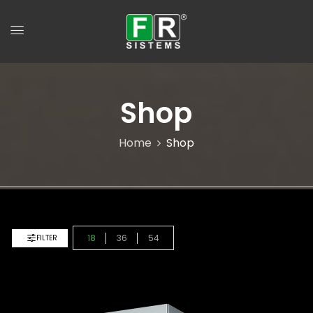
Shop
Home
Shop
18
36
54
FILTER
Ordinamento Predefinito